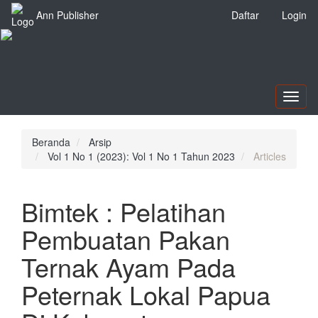
Navigasi
Ann Publisher
Daftar
Login
Utama
Isi
Utama
Bilah
Samping
Toggl
naviga
Beranda
Arsip
Vol 1 No 1 (2023): Vol 1 No 1 Tahun 2023
Articles
Bimtek : Pelatihan
Pembuatan Pakan
Ternak Ayam Pada
Peternak Lokal Papua