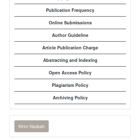
Publication Frequency
Online Submissions
Author Guideline
Article Publication Charge
Abstracting and Indexing
Open Access Policy
Plagiarism Policy
Archiving Policy
Kirim
Kirim Naskah
Naskah