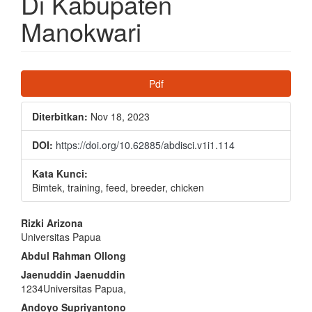
Di Kabupaten
Manokwari
Bilah
Pdf
Samping
Artikel
Diterbitkan:
Nov 18, 2023
DOI:
https://doi.org/10.62885/abdisci.v1i1.114
Kata Kunci:
Bimtek, training, feed, breeder, chicken
Isi
Rizki Arizona
Universitas Papua
Artikel
Abdul Rahman Ollong
Utama
Jaenuddin Jaenuddin
1234Universitas Papua,
Andoyo Supriyantono