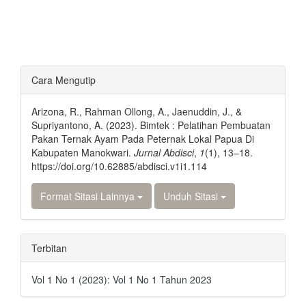
Rincian
Cara Mengutip
Artikel
Arizona, R., Rahman Ollong, A., Jaenuddin, J., &
Supriyantono, A. (2023). Bimtek : Pelatihan Pembuatan
Pakan Ternak Ayam Pada Peternak Lokal Papua Di
Kabupaten Manokwari.
Jurnal Abdisci
,
1
(1), 13–18.
https://doi.org/10.62885/abdisci.v1i1.114
Format Sitasi Lainnya
Unduh Sitasi
Terbitan
Vol 1 No 1 (2023): Vol 1 No 1 Tahun 2023